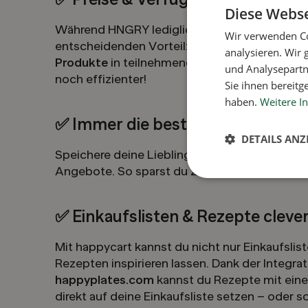
Diese Webse
Während HNGRY lediglich Einkaufslisten anbo
Wir verwenden Co
entscheidenden Vorteil:
Du kannst direkt die
analysieren. Wir
Produkte
in teilnehmenden Supermärkten che
und Analysepartn
noch effizienter!
Sie ihnen bereitg
haben.
Weitere I
✅ Immer die besten Angebote im 
DETAILS ANZ
Speichere deine Lieblingsprodukte und erhal
Angebote. So sparst du Zeit und bares Geld!
✅ Einkaufslisten & Rezepte cleve
Mit happycart kannst du nicht nur Einkaufslis
Rezepten inspirieren lassen. Dank der Integra
happyplates.com
kannst du Rezepte mit eine
direkt auf deine Einkaufsliste setzen – oder so