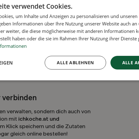
ite verwendet Cookies.
t, ermöglicht happycart einen
okies, um Inhalte und Anzeigen zu personalisieren und unseren
 Preise und Verfügbarkeiten deiner
 geben Informationen über Ihre Nutzung unserer Website auch an
cken. So planst du deinen Einkauf
er weiter, die diese möglicherweise mit anderen Informationen k
estellt haben oder die sie im Rahmen Ihrer Nutzung ihrer Dienst
nformationen
Blick
EIGEN
ALLE ABLEHNEN
ALLE A
te Benachrichtigungen über passende
r verbinden
ten verwalten, sondern dich auch von
tion mit
ichkoche.at und
m Klick speichern und die Zutaten
gar gleich online bestellen!