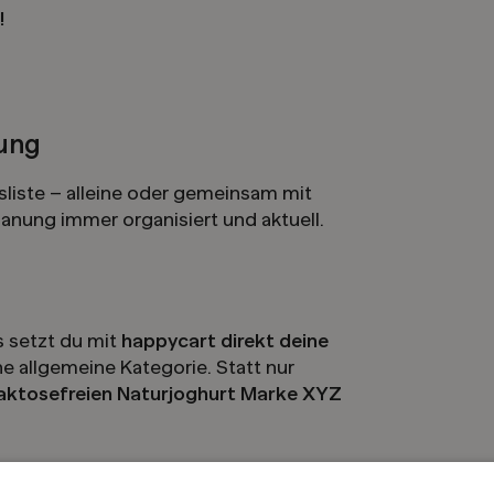
!
tung
fsliste – alleine oder gemeinsam mit
lanung immer organisiert und aktuell.
 setzt du mit
happycart direkt deine
ine allgemeine Kategorie. Statt nur
laktosefreien Naturjoghurt Marke XYZ
ken